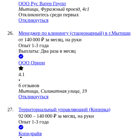
ООО
Рус Ватер Групп
Мытищи, Фуражный проезд, 4с1
Откликнитесь среди первых
Откликнуться
Менеджер по клинингу (стационарный) в г.Мытищи
от
140 000
₽
за месяц,
на руки
Опыт 1-3 года
Выплаты: Два раза в месяц
ООО
Орион
4.1
•
6
отзывов
Мытищи, Силикатная улица, 19
Откликнуться
Территориальный управляющий (Копирка)
92 000
–
140 000
₽
за месяц,
на руки
Опыт 1-3 года
Копидрайв