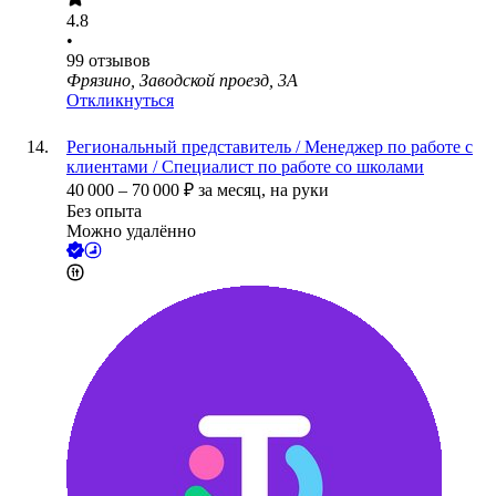
4.8
•
99
отзывов
Фрязино, Заводской проезд, 3А
Откликнуться
Региональный представитель / Менеджер по работе с
клиентами / Специалист по работе со школами
40 000
–
70 000
₽
за месяц,
на руки
Без опыта
Можно удалённо