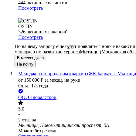
444
активные вакансии
Посмотреть
OSTIN
326
активных вакансий
Посмотреть
По вашему запросу ещё будут появляться новые вакансии
менеджер по развитию сервиса
Мытищи (Московская обла
В мессенджер
На почту
Менеджер по продажам квартир (ЖК Бархат, г. Мытищи
от
150 000
₽
за месяц,
на руки
Опыт 1-3 года
ООО
Глобалстрой
5.0
•
2
отзыва
Мытищи, Новомытищинский проспект, 5/1
Можно без резюме