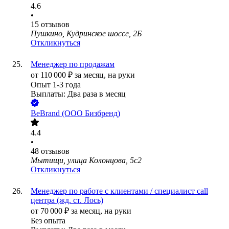
4.6
•
15
отзывов
Пушкино, Кудринское шоссе, 2Б
Откликнуться
Менеджер по продажам
от
110 000
₽
за месяц,
на руки
Опыт 1-3 года
Выплаты: Два раза в месяц
BeBrand (ООО Бизбренд)
4.4
•
48
отзывов
Мытищи, улица Колонцова, 5с2
Откликнуться
Менеджер по работе с клиентами / специалист call
центра (жд. ст. Лось)
от
70 000
₽
за месяц,
на руки
Без опыта