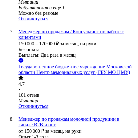
Мытищи
Бабушкинская
и еще
1
Можно без резюме
Откликнуться
Менеджер по продажам / Консультант по работе с
клиентами
150 000
–
170 000
₽
за месяц,
на руки
Без опыта
Выплаты: Два раза в месяц
Государственное бюджетное учреждение Московской
области Центр мемориальных услуг (ГБУ МО ЦМУ)
4.7
•
101
отзыв
Мытищи
Откликнуться
Менеджер по продажам молочной продукции в
канале В2В и опт
от
150 000
₽
за месяц,
на руки
Опыт 1-3 года