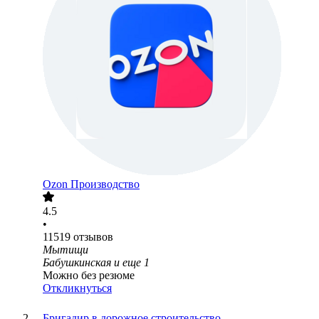
Ozon Производство
4.5
•
11519
отзывов
Мытищи
Бабушкинская
и еще
1
Можно без резюме
Откликнуться
Бригадир в дорожное строительство