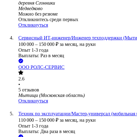
деревня Сгонники
Медведково
Можно без резюме
Откликнитесь среди первых
Откликнуться
Сервисный ИТ-инженер/Инженер техподдержки (Мыт
100 000
–
150 000
₽
за месяц,
на руки
Опыт 1-3 года
Выплаты: Раз в месяц
ООО
РОЛС-СЕРВИС
2.6
•
5
отзывов
Мытищи (Московская область)
Откликнуться
Техник по эксплуатации/Мастер-универсал (мобильная
110 000
–
150 000
₽
за месяц,
на руки
Опыт 1-3 года
Выплаты: Два раза в месяц