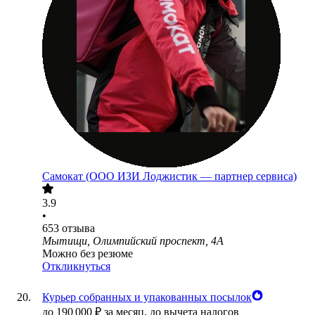
Самокат (ООО ИЗИ Лоджистик — партнер сервиса)
3.9
•
653
отзыва
Мытищи, Олимпийский проспект, 4А
Можно без резюме
Откликнуться
Курьер собранных и упакованных посылок
до
190 000
₽
за месяц,
до вычета налогов