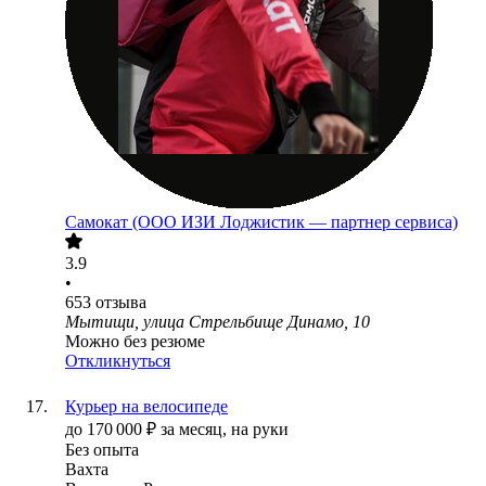
Самокат (ООО ИЗИ Лоджистик — партнер сервиса)
3.9
•
653
отзыва
Мытищи, улица Стрельбище Динамо, 10
Можно без резюме
Откликнуться
Курьер на велосипеде
до
170 000
₽
за месяц,
на руки
Без опыта
Вахта