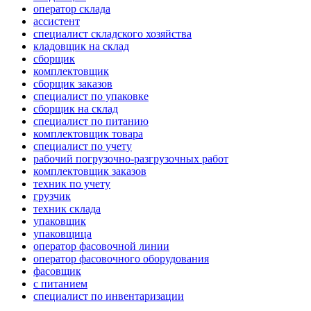
оператор склада
ассистент
специалист складского хозяйства
кладовщик на склад
сборщик
комплектовщик
сборщик заказов
специалист по упаковке
сборщик на склад
специалист по питанию
комплектовщик товара
специалист по учету
рабочий погрузочно-разгрузочных работ
комплектовщик заказов
техник по учету
грузчик
техник склада
упаковщик
упаковщица
оператор фасовочной линии
оператор фасовочного оборудования
фасовщик
с питанием
специалист по инвентаризации