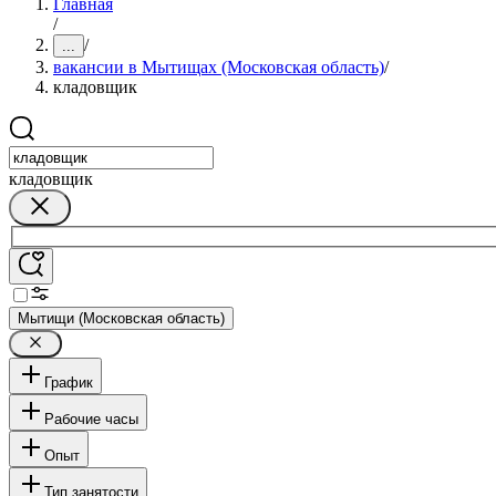
Главная
/
/
...
вакансии в Мытищах (Московская область)
/
кладовщик
кладовщик
Мытищи (Московская область)
График
Рабочие часы
Опыт
Тип занятости