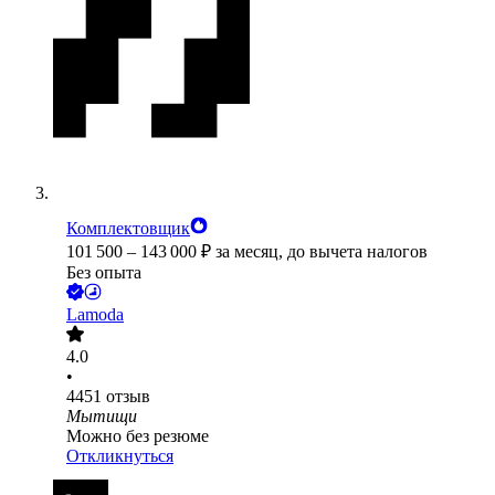
Комплектовщик
101 500
–
143 000
₽
за месяц,
до вычета налогов
Без опыта
Lamoda
4.0
•
4451
отзыв
Мытищи
Можно без резюме
Откликнуться