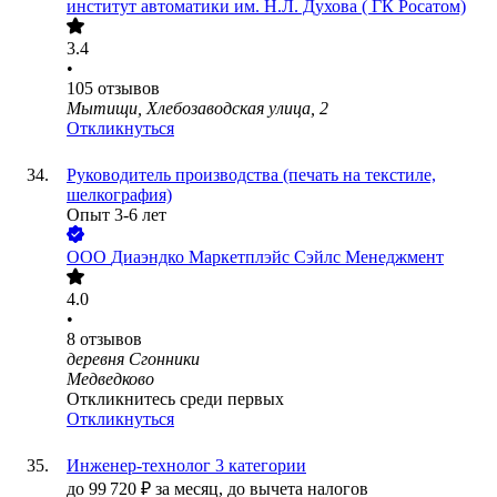
институт автоматики им. Н.Л. Духова ( ГК Росатом)
3.4
•
105
отзывов
Мытищи, Хлебозаводская улица, 2
Откликнуться
Руководитель производства (печать на текстиле,
шелкография)
Опыт 3-6 лет
ООО
Диаэндко Маркетплэйс Сэйлс Менеджмент
4.0
•
8
отзывов
деревня Сгонники
Медведково
Откликнитесь среди первых
Откликнуться
Инженер-технолог 3 категории
до
99 720
₽
за месяц,
до вычета налогов