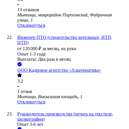
•
13
отзывов
Мытищи, микрорайон Пироговский, Фабричная
улица, 1
Откликнуться
Инженер ПТО (строительство котельных, ИТП,
ЦТП)
от
120 000
₽
за месяц,
на руки
Опыт 1-3 года
Выплаты: Два раза в месяц
ООО
Кадровое агентство «Альтернатива»
3.2
•
1
отзыв
Мытищи, Вокзальная площадь, 1
Откликнуться
Руководитель производства (печать на текстиле,
шелкография)
Опыт 3-6 лет