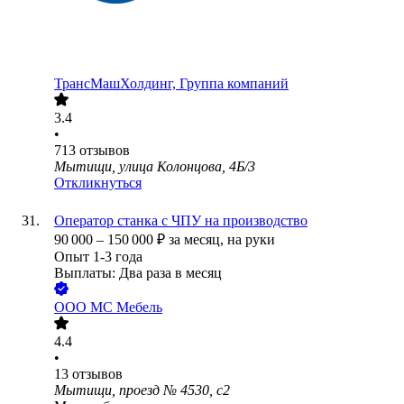
ТрансМашХолдинг, Группа компаний
3.4
•
713
отзывов
Мытищи, улица Колонцова, 4Б/3
Откликнуться
Оператор станка с ЧПУ на производство
90 000
–
150 000
₽
за месяц,
на руки
Опыт 1-3 года
Выплаты: Два раза в месяц
ООО
МС Мебель
4.4
•
13
отзывов
Мытищи, проезд № 4530, с2