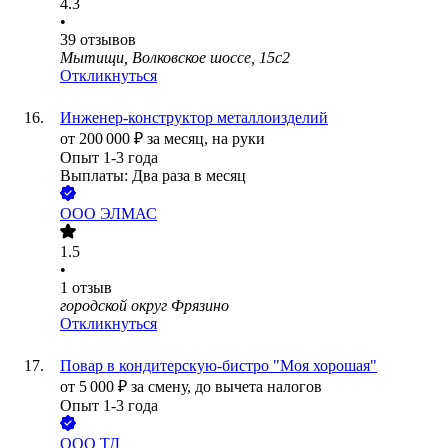
4.3
•
39
отзывов
Мытищи, Волковское шоссе, 15с2
Откликнуться
Инженер-конструктор металлоизделий
от
200 000
₽
за месяц,
на руки
Опыт 1-3 года
Выплаты: Два раза в месяц
ООО
ЭЛМАС
1.5
•
1
отзыв
городской округ Фрязино
Откликнуться
Повар в кондитерскую-бистро "Моя хорошая"
от
5 000
₽
за смену,
до вычета налогов
Опыт 1-3 года
ООО
ТД