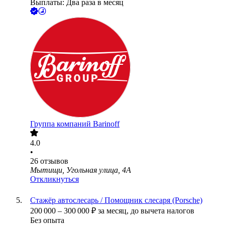
Выплаты: Два раза в месяц
Группа компаний Barinoff
4.0
•
26
отзывов
Мытищи, Угольная улица, 4А
Откликнуться
Стажёр автослесарь / Помощник слесаря (Porsche)
200 000
–
300 000
₽
за месяц,
до вычета налогов
Без опыта