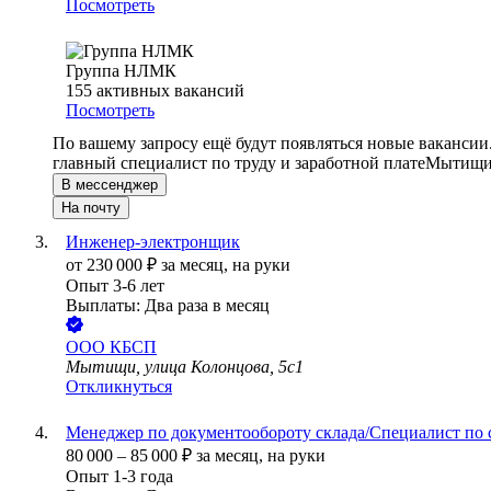
Посмотреть
Группа НЛМК
155
активных вакансий
Посмотреть
По вашему запросу ещё будут появляться новые вакансии
главный специалист по труду и заработной плате
Мытищи 
В мессенджер
На почту
Инженер-электронщик
от
230 000
₽
за месяц,
на руки
Опыт 3-6 лет
Выплаты: Два раза в месяц
ООО
КБСП
Мытищи, улица Колонцова, 5с1
Откликнуться
Менеджер по документообороту склада/Специалист по 
80 000
–
85 000
₽
за месяц,
на руки
Опыт 1-3 года