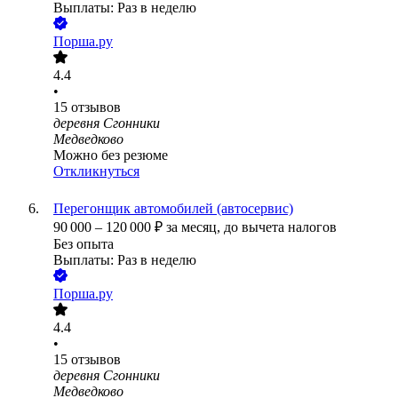
Выплаты: Раз в неделю
Порша.ру
4.4
•
15
отзывов
деревня Сгонники
Медведково
Можно без резюме
Откликнуться
Перегонщик автомобилей (автосервис)
90 000
–
120 000
₽
за месяц,
до вычета налогов
Без опыта
Выплаты: Раз в неделю
Порша.ру
4.4
•
15
отзывов
деревня Сгонники
Медведково