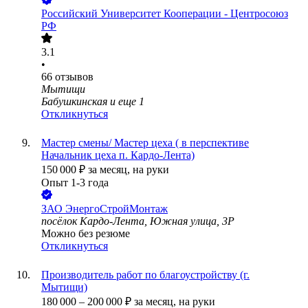
Российский Университет Кооперации - Центросоюз
РФ
3.1
•
66
отзывов
Мытищи
Бабушкинская
и еще
1
Откликнуться
Мастер смены/ Мастер цеха ( в перспективе
Начальник цеха п. Кардо-Лента)
150 000
₽
за месяц,
на руки
Опыт 1-3 года
ЗАО
ЭнергоСтройМонтаж
посёлок Кардо-Лента, Южная улица, 3Р
Можно без резюме
Откликнуться
Производитель работ по благоустройству (г.
Мытищи)
180 000
–
200 000
₽
за месяц,
на руки