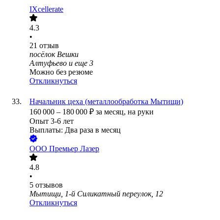
IXcellerate
4.3
•
21
отзыв
посёлок Вешки
Алтуфьево
и еще
3
Можно без резюме
Откликнуться
Начальник цеха (металлообработка Мытищи)
160 000
–
180 000
₽
за месяц,
на руки
Опыт 3-6 лет
Выплаты: Два раза в месяц
ООО
Премьер Лазер
4.8
•
5
отзывов
Мытищи, 1-й Силикатный переулок, 12
Откликнуться