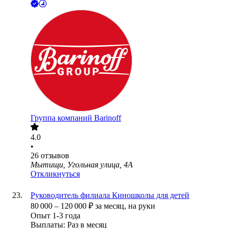
Группа компаний Barinoff
4.0
•
26
отзывов
Мытищи, Угольная улица, 4А
Откликнуться
Руководитель филиала Киношколы для детей
80 000
–
120 000
₽
за месяц,
на руки
Опыт 1-3 года
Выплаты: Раз в месяц