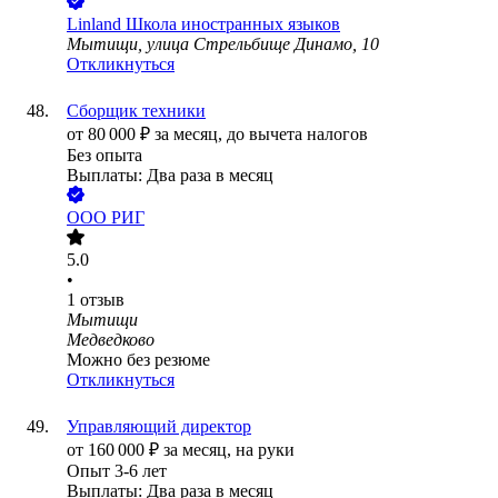
Linland Школа иностранных языков
Мытищи, улица Стрельбище Динамо, 10
Откликнуться
Сборщик техники
от
80 000
₽
за месяц,
до вычета налогов
Без опыта
Выплаты: Два раза в месяц
ООО
РИГ
5.0
•
1
отзыв
Мытищи
Медведково
Можно без резюме
Откликнуться
Управляющий директор
от
160 000
₽
за месяц,
на руки
Опыт 3-6 лет
Выплаты: Два раза в месяц