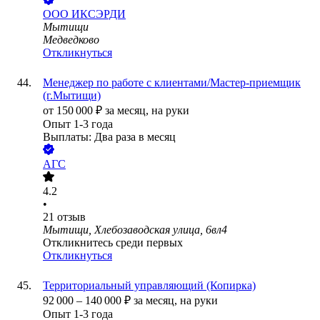
ООО
ИКСЭРДИ
Мытищи
Медведково
Откликнуться
Менеджер по работе с клиентами/Мастер-приемщик
(г.Мытищи)
от
150 000
₽
за месяц,
на руки
Опыт 1-3 года
Выплаты: Два раза в месяц
АГС
4.2
•
21
отзыв
Мытищи, Хлебозаводская улица, 6вл4
Откликнитесь среди первых
Откликнуться
Территориальный управляющий (Копирка)
92 000
–
140 000
₽
за месяц,
на руки
Опыт 1-3 года