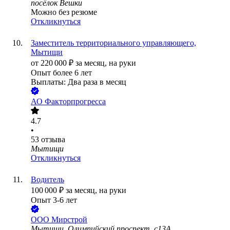
посёлок Вешки
Можно без резюме
Откликнуться
Заместитель территориального управляющего,
Мытищи
от
220 000
₽
за месяц,
на руки
Опыт более 6 лет
Выплаты: Два раза в месяц
АО
Факторпрогресса
4.7
•
53
отзыва
Мытищи
Откликнуться
Водитель
100 000
₽
за месяц,
на руки
Опыт 3-6 лет
ООО
Мирстрой
Мытищи, Олимпийский проспект, с13А