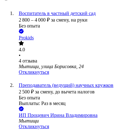
Воспитатель в частный детский сад
2 800
–
4 000
₽
за смену,
на руки
Без опыта
Prokids
4.0
•
4
отзыва
Мытищи, улица Борисовка, 24
Откликнуться
Преподаватель (ведущий) научных кружков
2 500
₽
за смену,
до вычета налогов
Без опыта
Выплаты: Раз в месяц
ИП
Процевич Ирина Владимировна
Мытищи
Откликнуться