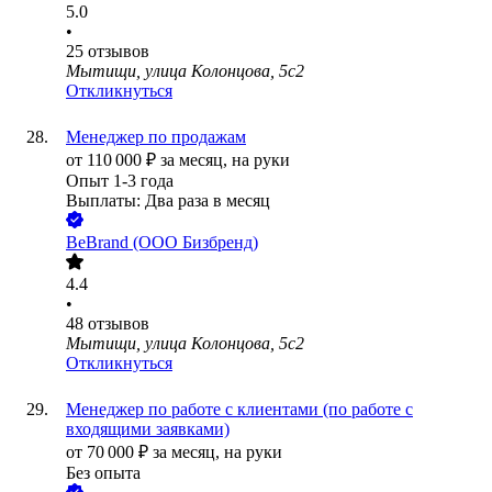
5.0
•
25
отзывов
Мытищи, улица Колонцова, 5с2
Откликнуться
Менеджер по продажам
от
110 000
₽
за месяц,
на руки
Опыт 1-3 года
Выплаты: Два раза в месяц
BeBrand (ООО Бизбренд)
4.4
•
48
отзывов
Мытищи, улица Колонцова, 5с2
Откликнуться
Менеджер по работе с клиентами (по работе с
входящими заявками)
от
70 000
₽
за месяц,
на руки
Без опыта