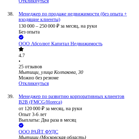
Откликнуться
Менеджер по продаже недвижимости (без опыта +
входящие клиенты)
130 000
–
250 000
₽
за месяц,
на руки
Без опыта
ООО
Абсолют Капитал Недвижимость
4.7
•
25
отзывов
Мытищи, улица Колпакова, 30
Можно без резюме
Откликнуться
Менеджер по развитию корпоративных клиентов
B2B (FMCG/Horeca)
от
120 000
₽
за месяц,
на руки
Опыт 3-6 лет
Выплаты: Два раза в месяц
ООО
РАЙТ ФУДС
Мытищи (Московская область)