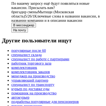
По вашему запросу ещё будут появляться новые
вакансии. Присылать вам?
бригадир смены
Мытищи (Московская
область)
5/2
6/1
Ключевые слова в названии вакансии, в
названии компании и в описании вакансии
В мессенджер
На почту
Другие пользователи ищут
популярные после 60
специалист склада
специалист по работе с партнерами
работник торгового зала
комплектовщик
комплектовщик заказов
менеджер на производство
управляющий партнер
специалист по транспорту
курьер по доставке еды
помощник на производство
автокурьер
подработка популярные для пенсионеров
техник-монтажник