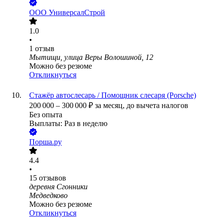
ООО
УниверсалСтрой
1.0
•
1
отзыв
Мытищи, улица Веры Волошиной, 12
Можно без резюме
Откликнуться
Стажёр автослесарь / Помощник слесаря (Porsche)
200 000
–
300 000
₽
за месяц,
до вычета налогов
Без опыта
Выплаты: Раз в неделю
Порша.ру
4.4
•
15
отзывов
деревня Сгонники
Медведково
Можно без резюме
Откликнуться