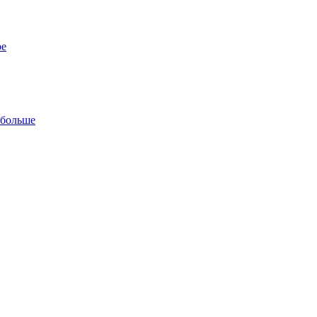
ре
 больше