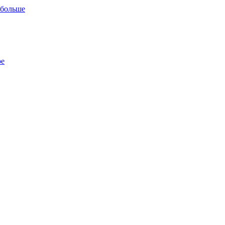
 больше
ре