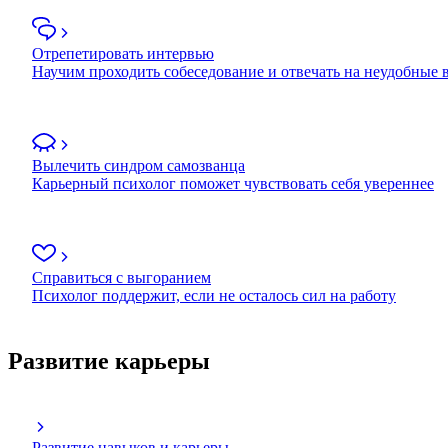
Отрепетировать интервью
Научим проходить собеседование и отвечать на неудобные
Вылечить синдром самозванца
Карьерный психолог поможет чувствовать себя увереннее
Справиться с выгоранием
Психолог поддержит, если не осталось сил на работу
Развитие карьеры
Развитие навыков и карьеры