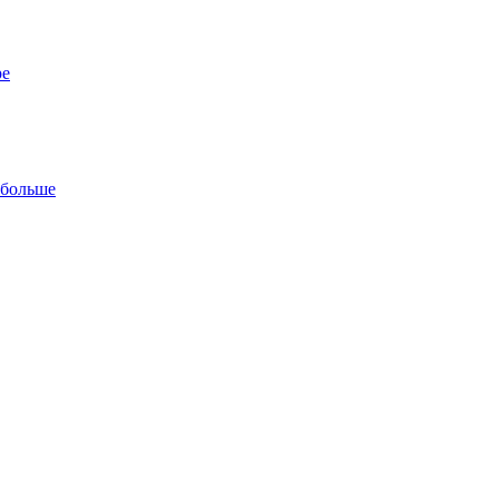
ре
 больше