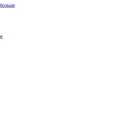
 больше
ре