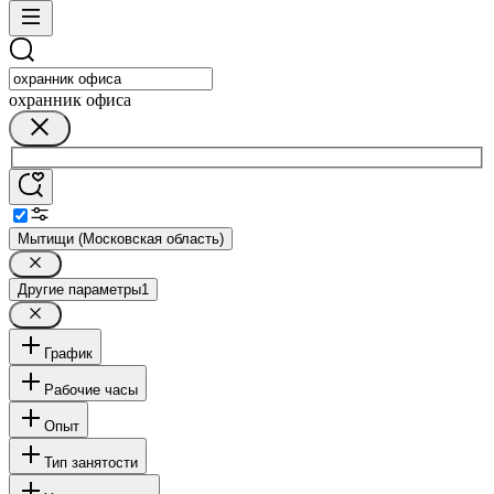
охранник офиса
Мытищи (Московская область)
Другие параметры
1
График
Рабочие часы
Опыт
Тип занятости