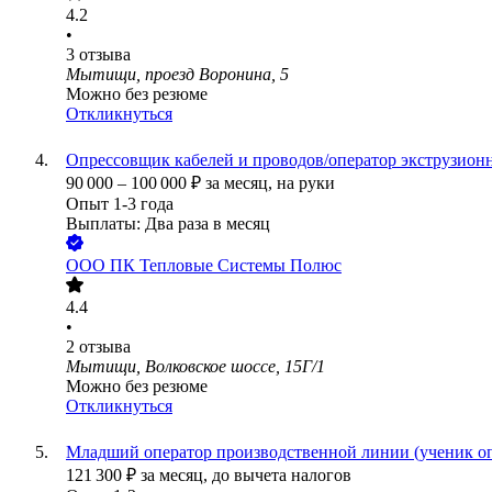
4.2
•
3
отзыва
Мытищи, проезд Воронина, 5
Можно без резюме
Откликнуться
Опрессовщик кабелей и проводов/оператор экструзион
90 000
–
100 000
₽
за месяц,
на руки
Опыт 1-3 года
Выплаты: Два раза в месяц
ООО
ПК Тепловые Системы Полюс
4.4
•
2
отзыва
Мытищи, Волковское шоссе, 15Г/1
Можно без резюме
Откликнуться
Младший оператор производственной линии (ученик оп
121 300
₽
за месяц,
до вычета налогов