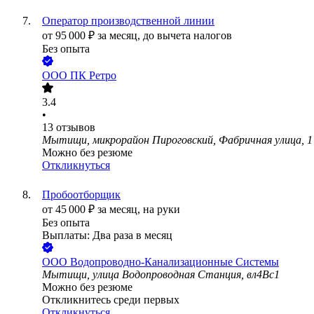
Оператор производственной линии
от
95 000
₽
за месяц,
до вычета налогов
Без опыта
ООО
ПК Ретро
3.4
•
13
отзывов
Мытищи, микрорайон Пироговский, Фабричная улица, 1
Можно без резюме
Откликнуться
Пробоотборщик
от
45 000
₽
за месяц,
на руки
Без опыта
Выплаты: Два раза в месяц
ООО
Водопроводно-Канализационные Системы
Мытищи, улица Водопроводная Станция, вл4Вс1
Можно без резюме
Откликнитесь среди первых
Откликнуться