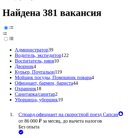
Найдена 381 вакансия
Администратор
39
Водитель, экспедитор
122
Воспитатель, няня
10
Дворник
4
Курьер, Почтальон
119
Мойщик посуды, Помощник повара
4
Официант, бармен, бариста
44
Охранник
18
Санитарка/санитар
2
Уборщица, уборщик
19
Стюард-официант на скоростной поезд Сапсан
от
86 000
₽
за месяц,
до вычета налогов
Без опыта