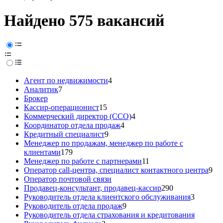
Найдено 575 вакансий
Агент по недвижимости
4
Аналитик
7
Брокер
Кассир-операционист
15
Коммерческий директор (CCO)
4
Координатор отдела продаж
4
Кредитный специалист
9
Менеджер по продажам, менеджер по работе с
клиентами
179
Менеджер по работе с партнерами
11
Оператор call-центра, специалист контактного центра
9
Оператор почтовой связи
Продавец-консультант, продавец-кассир
290
Руководитель отдела клиентского обслуживания
3
Руководитель отдела продаж
9
Руководитель отдела страхования и кредитования