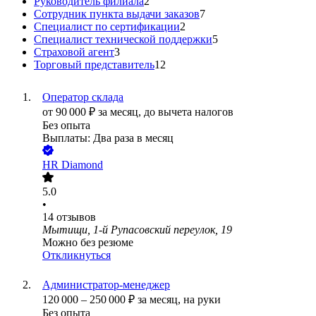
Руководитель филиала
2
Сотрудник пункта выдачи заказов
7
Специалист по сертификации
2
Специалист технической поддержки
5
Страховой агент
3
Торговый представитель
12
Оператор склада
от
90 000
₽
за месяц,
до вычета налогов
Без опыта
Выплаты: Два раза в месяц
HR Diamond
5.0
•
14
отзывов
Мытищи, 1-й Рупасовский переулок, 19
Можно без резюме
Откликнуться
Администратор-менеджер
120 000
–
250 000
₽
за месяц,
на руки
Без опыта