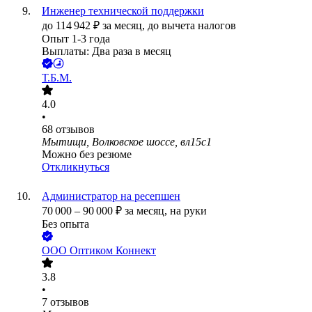
Инженер технической поддержки
до
114 942
₽
за месяц,
до вычета налогов
Опыт 1-3 года
Выплаты: Два раза в месяц
Т.Б.М.
4.0
•
68
отзывов
Мытищи, Волковское шоссе, вл15с1
Можно без резюме
Откликнуться
Администратор на ресепшен
70 000
–
90 000
₽
за месяц,
на руки
Без опыта
ООО
Оптиком Коннект
3.8
•
7
отзывов