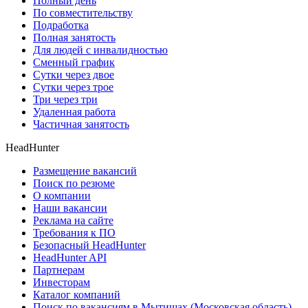
Полный день
По совместительству
Подработка
Полная занятость
Для людей с инвалидностью
Сменный график
Сутки через двое
Сутки через трое
Три через три
Удаленная работа
Частичная занятость
HeadHunter
Размещение вакансий
Поиск по резюме
О компании
Наши вакансии
Реклама на сайте
Требования к ПО
Безопасный HeadHunter
HeadHunter API
Партнерам
Инвесторам
Каталог компаний
Поиск по вакансиям в Мытищах (Московская область)