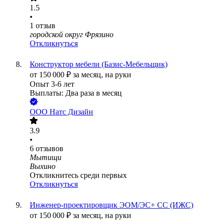
1.5
•
1
отзыв
городской округ Фрязино
Откликнуться
Конструктор мебели (Базис-Мебельщик)
от
150 000
₽
за месяц,
на руки
Опыт 3-6 лет
Выплаты: Два раза в месяц
ООО
Натс Дизайн
3.9
•
6
отзывов
Мытищи
Выхино
Откликнитесь среди первых
Откликнуться
Инженер-проектировщик ЭОМ/ЭС+ СС (ИЖС)
от
150 000
₽
за месяц,
на руки