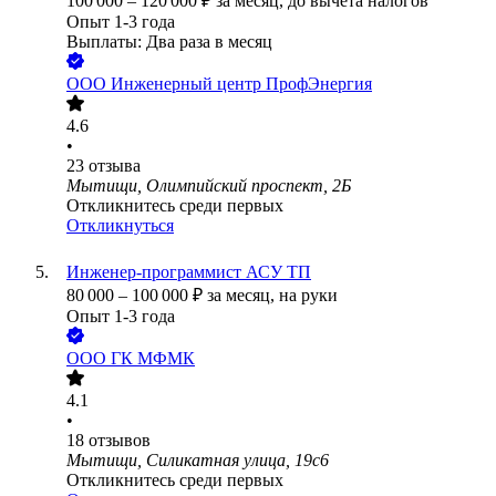
100 000
–
120 000
₽
за месяц,
до вычета налогов
Опыт 1-3 года
Выплаты: Два раза в месяц
ООО
Инженерный центр ПрофЭнергия
4.6
•
23
отзыва
Мытищи, Олимпийский проспект, 2Б
Откликнитесь среди первых
Откликнуться
Инженер-программист АСУ ТП
80 000
–
100 000
₽
за месяц,
на руки
Опыт 1-3 года
ООО
ГК МФМК
4.1
•
18
отзывов
Мытищи, Силикатная улица, 19с6
Откликнитесь среди первых