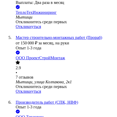
Выплаты: Два раза в месяц
ТеплоТехИнжиниринг
Мытищи
Откликнитесь среди первых
Откликнуться
Мастер строительно-монтажных работ (Прораб)
от
150 000
₽
за месяц,
на руки
Опыт 1-3 года
ООО
ПроектСтройМонтаж
2.9
•
7
отзывов
Мытищи, улица Колпакова, 2к1
Откликнитесь среди первых
Откликнуться
Производитель работ (СПК, НВФ)
Опыт 1-3 года
ООО
Тепловин