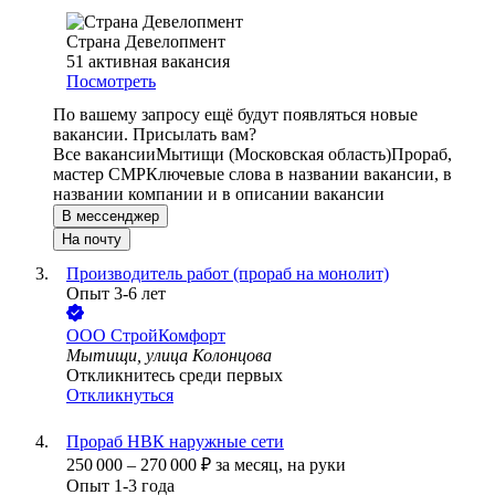
Страна Девелопмент
51
активная вакансия
Посмотреть
По вашему запросу ещё будут появляться новые
вакансии. Присылать вам?
Все вакансии
Мытищи (Московская область)
Прораб,
мастер СМР
Ключевые слова в названии вакансии, в
названии компании и в описании вакансии
В мессенджер
На почту
Производитель работ (прораб на монолит)
Опыт 3-6 лет
ООО
СтройКомфорт
Мытищи, улица Колонцова
Откликнитесь среди первых
Откликнуться
Прораб НВК наружные сети
250 000
–
270 000
₽
за месяц,
на руки
Опыт 1-3 года