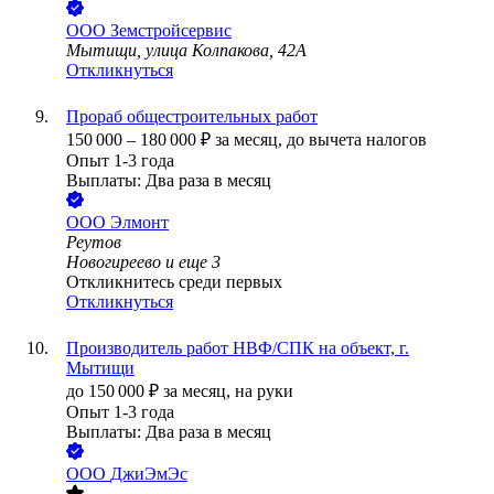
ООО
Земстройсервис
Мытищи, улица Колпакова, 42А
Откликнуться
Прораб общестроительных работ
150 000
–
180 000
₽
за месяц,
до вычета налогов
Опыт 1-3 года
Выплаты: Два раза в месяц
ООО
Элмонт
Реутов
Новогиреево
и еще
3
Откликнитесь среди первых
Откликнуться
Производитель работ НВФ/СПК на объект, г.
Мытищи
до
150 000
₽
за месяц,
на руки
Опыт 1-3 года
Выплаты: Два раза в месяц
ООО
ДжиЭмЭс