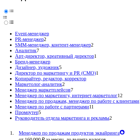
Event-менеджер
PR-менеджер
2
SMM-менеджер, контент-менеджер
2
Аналитик
7
Арт-директор, креативный директор
1
Бренд-менеджер
Дизайнер, художник
5
Директор по маркетингу и PR (CMO)
1
Копирайтер, редактор, корректор
Маркетолог-аналитик
2
Менеджер маркетплейсов
7
Менеджер по маркетингу, интернет-маркетолог
12
Менеджер по продажам, менеджер по работе с клиентами
Менеджер по работе с партнерами
11
Промоутер
5
Руководитель отдела маркетинга и рекламы
2
Менеджер по продажам продуктов эквайринга
от
160 000
₽
за месяц,
до вычета налогов