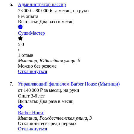
Администратор-кассир
73 000
–
80 000
₽
за месяц,
на руки
Без опыта
Выплаты: Два раза в месяц
СушиМастер
5.0
•
1
отзыв
Мытищи, Юбилейная улица, 6
Можно без резюме
Откликнуться
Управляющий филиалом Barber House (Мытищи)
от
140 000
₽
за месяц,
на руки
Опыт 3-6 лет
Выплаты: Два раза в месяц
Barber House
Мытищи, Рождественская улица, 3
Откликнитесь среди первых
Откликнуться