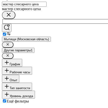
мастер слесарного цеха
Мытищи (Московская область)
Другие параметры
1
График
Рабочие часы
Опыт
Тип занятости
Уровень дохода
Ещё фильтры