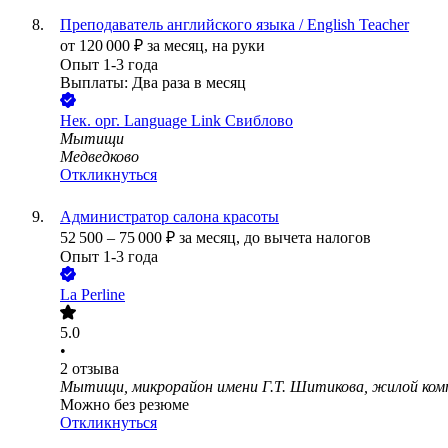
Преподаватель английского языка / English Teacher
от
120 000
₽
за месяц,
на руки
Опыт 1-3 года
Выплаты: Два раза в месяц
Нек. орг.
Language Link Свиблово
Мытищи
Медведково
Откликнуться
Администратор салона красоты
52 500
–
75 000
₽
за месяц,
до вычета налогов
Опыт 1-3 года
La Perline
5.0
•
2
отзыва
Мытищи, микрорайон имени Г.Т. Шитикова, жилой ком
Можно без резюме
Откликнуться