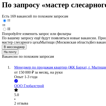
По запросу «мастер слесарног
Есть 169 вакансий по похожим запросам
Попробуйте изменить запрос или фильтры
По вашему запросу ещё будут появляться новые вакансии. При
мастер слесарного цеха
Мытищи (Московская область)
Без вакан
В мессенджер
На почту
Вакансии по похожим запросам
Менеджер по продажам квартир (ЖК Бархат, г. Мытищи
от
150 000
₽
за месяц,
на руки
Опыт 1-3 года
ООО
Глобалстрой
5.0
•
2
отзыва