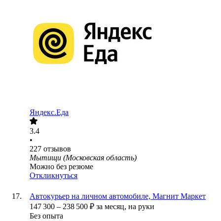
Яндекс.Еда
3.4
•
227
отзывов
Мытищи (Московская область)
Можно без резюме
Откликнуться
Автокурьер на личном автомобиле, Магнит Маркет
147 300
–
238 500
₽
за месяц,
на руки
Без опыта