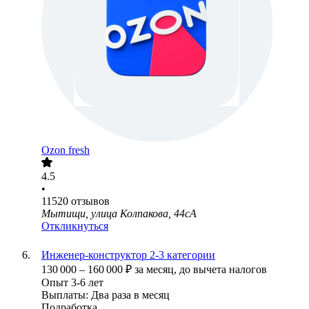
Ozon fresh
4.5
•
11520
отзывов
Мытищи, улица Колпакова, 44сА
Откликнуться
Инженер-конструктор 2-3 категории
130 000
–
160 000
₽
за месяц,
до вычета налогов
Опыт 3-6 лет
Выплаты: Два раза в месяц
Подработка