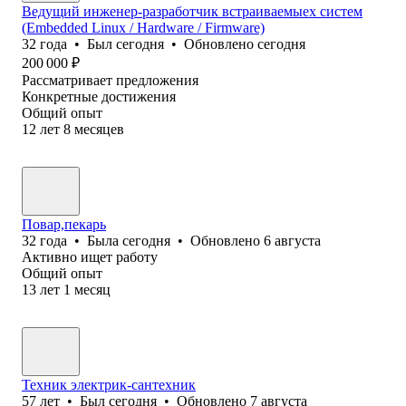
Ведущий инженер-разработчик встраиваемыех систем
(Embedded Linux / Hardware / Firmware)
32
года
•
Был
сегодня
•
Обновлено
сегодня
200 000
₽
Рассматривает предложения
Конкретные достижения
Общий опыт
12
лет
8
месяцев
Повар,пекарь
32
года
•
Была
сегодня
•
Обновлено
6 августа
Активно ищет работу
Общий опыт
13
лет
1
месяц
Техник электрик-сантехник
57
лет
•
Был
сегодня
•
Обновлено
7 августа