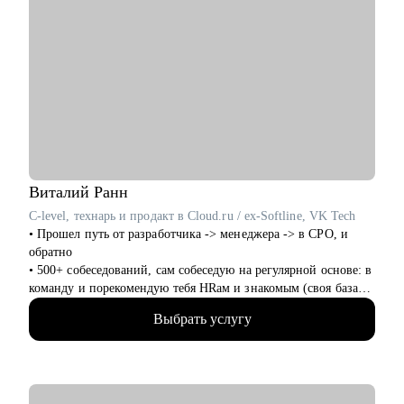
Виталий
Ранн
C-level, технарь и продакт в Cloud.ru / ex-Softline, VK Tech
• Прошел путь от разработчика -> менеджера -> в CPO, и
обратно
• 500+ собеседований, сам собеседую на регулярной основе: в
команду и порекомендую тебя HRам и знакомым (своя база
100+ HRов и HR-tech компаний)
Выбрать услугу
• CPO в облачном провайдере, в облаках 8+ лет
• Технический менеджер, 7+ лет, бывший разработчик
• Продакт-менеджмент, 8+ опыта
• Трекер и ментор стартапов ФРИИ, 4+ года
• Преподаватель geekbrains, 3 курса