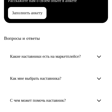
Расскажите нам о своем опыте в анкете
Заполнить анкету
Вопросы и ответы
Какие наставники есть на маркетплейсе?
Карьерные наставники — это HR-
специалисты, карьерные консультанты,
Как мне выбрать наставника?
психологи, резюмерайтеры и менторы.
Умный поиск поможет в три клика выбрать
Менторы работают в ИТ, дизайне, других
наставника для достижения вашей цели.
С чем может помочь наставник?
узкоспециализированных сферах. Они
помогут прокачать навыки, построить