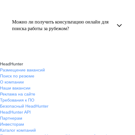
резюме под международные стандарты
текущем месте работы и о том, кому он будет
Профессиональная помощь в поиске работы
и рекомендации по прохождению интервью.
полезен, с какими запросами работает.
за границей включает подготовку резюме
Можно ли получить консультацию онлайн для
Вы точно найдёте того, кто вам нужен!
на иностранном языке, подбор вакансий,
поиска работы за рубежом?
адаптацию к международному рынку труда
Да, карьерные эксперты hh.ru оказывают
и советы по успешному трудоустройству.
помощь в поиске работы за границей онлайн,
помогая выбрать страну, вакансию, а также
HeadHunter
эффективно пройти все этапы собеседования.
Размещение вакансий
Поиск по резюме
О компании
Наши вакансии
Реклама на сайте
Требования к ПО
Безопасный HeadHunter
HeadHunter API
Партнерам
Инвесторам
Каталог компаний