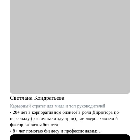
• Построить или доработать стратегию продукта.
• Понять, что делать дальше, если появилась идея продукта
• Найти зону кратного роста для вашего продукта, помочь
посчитать рынок.
• Определить слабые места и минимизировать риски вашего
продукта и бизнеса
Кому могу помочь:
• Начинающим карьеру продакта.
• Профессионалам из смежных отраслей (маркетинг, развитие
бизнеса, дизайн), переходящим в управление продуктом.
• Опытным менеджерам продукта.
• Владельцам стартапа.
Светлана
Кондратьева
Карьерный стратег для мидл и топ руководителей
• 20+ лет в корпоративном бизнесе в роли Директора по
персоналу (различные индустрии), где люди - ключевой
фактор развития бизнеса.
• 8+ лет помогаю бизнесу и профессионалам:
консультирование в сфере карьеры и управления персоналом,