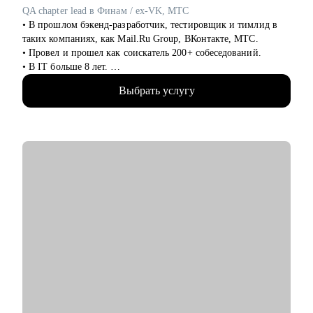
QA chapter lead в Финам / ex-VK, МТС
• В прошлом бэкенд-разработчик, тестировщик и тимлид в
таких компаниях, как Mail.Ru Group, ВКонтакте, МТС.
• Провел и прошел как соискатель 200+ собеседований.
• В IT больше 8 лет.
• Учусь на курсе "Команда" Стратоплана в продвинутой
Выбрать услугу
группе.
• Отвечаю за командные процессы и практики.
• Пишу код на python, провожу code review.
• В 2024 году мои команды написали 2500+ тестов на gRPC,
REST API, WEB, обеспечив среднее покрытие регрессионной
модели более 80% (120+ сервисов), а также улучшили
остальные ключевые метрики QA.
• Провел рефакторинг legacy-кода, увеличив скорость прогона
1500 тестов в среднем в 3.5 раза.
С чем помогу:
• Расскажу как перейти в IT из другой сферы. Расскажу про
специфику работы в IT-компаниях.
• Помогу написать сильное резюме, которое приведет вас к
офферу.
• Напишу индивидуальный план развития карьеры/навыков.