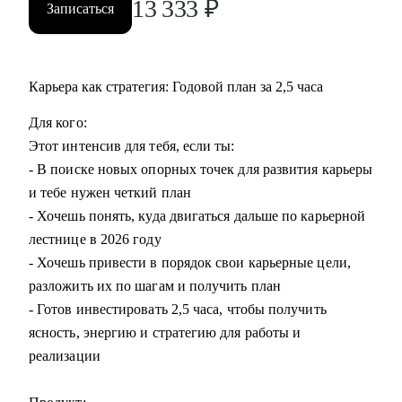
13 333
₽
Записаться
• Создать понятный план развития карьеры - твой личный
маршрут поиска работы
• Запустить и масштабировать партнерскую сеть
(отдельный продукт)
Карьера как стратегия: Годовой план за 2,5 часа
Для кого:
Кому могу помочь:
Этот интенсив для тебя, если ты:
• менеджерам по продажам ИТ (от начинающих
- В поиске новых опорных точек для развития карьеры
специалистов до опытных)
и тебе нужен четкий план
• тем, кто хочет перейти в ИТ-продажи, но не знает, с чего
- Хочешь понять, куда двигаться дальше по карьерной
начать
лестнице в 2026 году
• руководителям, которые хотят масштабировать продажи
- Хочешь привести в порядок свои карьерные цели,
через партнёров
разложить их по шагам и получить план
• новичкам, кто в начале большого и интересного пути!
- Готов инвестировать 2,5 часа, чтобы получить
• тем, кто ищет работу уже более 2х месяцев
ясность, энергию и стратегию для работы и
• тем, кто хочет поменять вектор развития карьеры и
реализации
увидеть новые возможности
• тем, кому нужны новые цели и вызовы