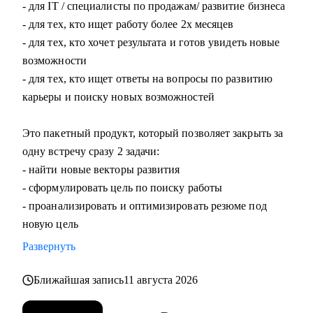
- для IT / специалисты по продажам/ развитие бизнеса
близки стратегии бирюзовых компаний
- для тех, кто ищет работу более 2х месяцев
• Сертификат коуча "5 призм" ССЕ ICF
- для тех, кто хочет результата и готов увидеть новые
возможности
С чем помогу:
- для тех, кто ищет ответы на вопросы по развитию
• Сделать ваше резюме видимым для HR
карьеры и поиску новых возможностей
(помогу переработать ваше резюме так, чтобы оно не
терялось в стопке конкурентов)
Это пакетный продукт, который позволяет закрыть за
• Переосмыслить карьерный трек в начале года и поставить
одну встречу сразу 2 задачи:
четкие цели, которые станут достижимыми, через
- найти новые векторы развития
понятный план к концу 2026 года (стратегическая сессия
- сформулировать цель по поиску работы
по развитию карьеры)
- проанализировать и оптимизировать резюме под
• Превратить собеседования в интересный диалог
новую цель
(обсудим возможные стратегии прохождения
Развернуть
собеседований и как разработать оптимальный сторилайн)
• Выйти из тупика поиска
Ближайшая запись
11 августа 2026
(я помогу найти неочевидные, но интересные для вас
векторы развития в карьеры и новые опции поиска)