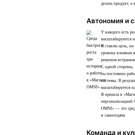
делать продукт, а 
Автономия и с
У каждого есть ре
масштабируются н
Я ставлю цель, но
уровень влияния н
решения встраива
С одной стороны, 
ты постоянно рабо
системы. В резуль
масштабируется на
Я пришла в «Магни
персонализацией б
OMNI» — это среда
и самоотдачи.
Команда и кул