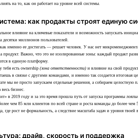
влиять на то, как он работает на уровне всей системы.
истема: как продакты строят единую с
альное влияние на ключевые показатели и возможность запускать иници
а десятки миллионов пользователей.
 как именно ее достигать — решает человек. У нас нет микроменеджмента
а продукт. Важно, что это не изолированные зоны: каждый продакт разви
ются в единую платформу.
у тебя есть ownership
(зона ответственности)
и влияние на свой продук
таешь в связке с другими командами, и именно так создается итоговая ц
тате мы не просто запускаем отдельные решения, а собираем целостную п
 весь бизнес.
т» в 2019 году и за это время прошла путь от запуска программы лояльн
олее чем 85 млн клиентов по всей стране и роста команды до более чем 
, где рост не формальность, а следствие масштаба задач и уровня твоей
ьтура: драйв, скорость и поддержка