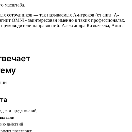
го масштаба.
ых сотрудников — так называемых А-игроков (от англ. A-
«Магнит OMNI» заинтересован именно в таких профессионалах.
ют руководители направлений: Александра Казначеева, Алина
твечает
тему
ации
нта
кидок и предложений,
 вы сами.
рию действий
момент предлагает