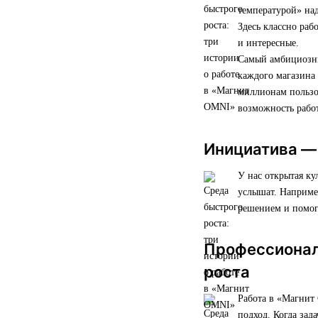
температурой» над
Здесь классно раб
и интересные.
Самый амбициозны
каждого магазина 
миллионам пользо
возможность работ
Инициатива —
У нас открытая ку
услышат. Например
решением и помог
Профессиональ
роста
Работа в «Магнит
подход. Когда за