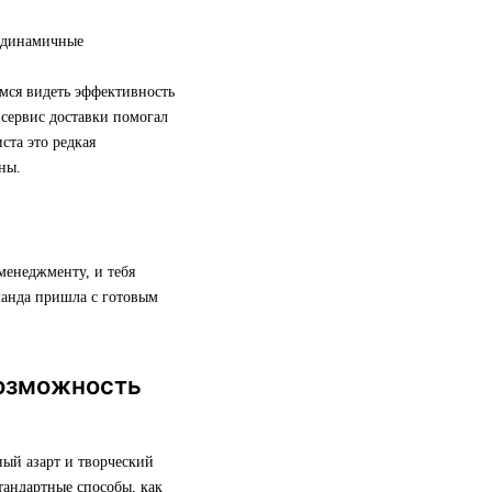
и динамичные
мся видеть эффективность
 сервис доставки помогал
ста это редкая
ны.
менеджменту, и тебя
манда пришла с готовым
возможность
ый азарт и творческий
тандартные способы, как