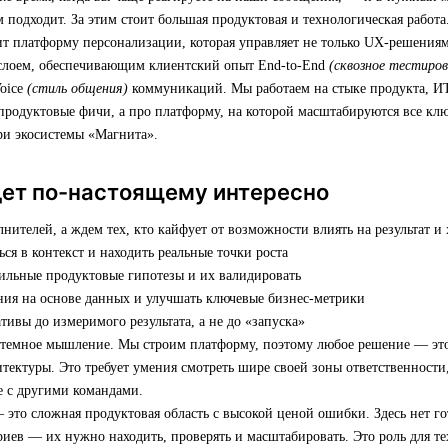
м подходит. За этим стоит большая продуктовая и технологическая работа
т платформу персонализации, которая управляет не только UX-решениям
слоем, обеспечивающим клиентский опыт End-to-End
(сквозное тестиров
Voice
(стиль общения)
коммуникаций. Мы работаем на стыке продукта, ИТ
продуктовые фичи, а про платформу, на которой масштабируются все кл
ри экосистемы «Магнита».
дет по-настоящему интересно
ителей, а ждем тех, кто кайфует от возможности влиять на результат и 
ься в контекст и находить реальные точки роста
сильные продуктовые гипотезы и их валидировать
ния на основе данных и улучшать ключевые бизнес-метрики
тивы до измеримого результата, а не до «запуска»
стемное мышление. Мы строим платформу, поэтому любое решение — это
итектуры. Это требует умения смотреть шире своей зоны ответственности
ке с другими командами.
 это сложная продуктовая область с высокой ценой ошибки. Здесь нет г
иев — их нужно находить, проверять и масштабировать. Это роль для те