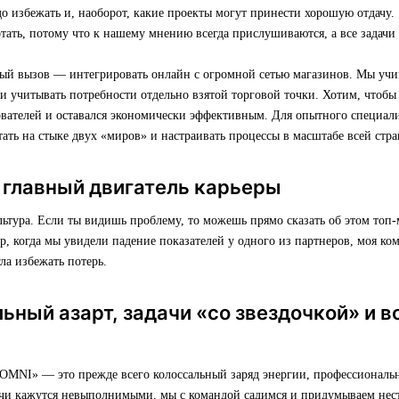
о избежать и, наоборот, какие проекты могут принести хорошую отдачу.
отать, потому что к нашему мнению всегда прислушиваются, а все задач
й вызов — интегрировать онлайн с огромной сетью магазинов. Мы учи
и учитывать потребности отдельно взятой торговой точки. Хотим, чтобы
вателей и оставался экономически эффективным. Для опытного специали
ать на стыке двух «миров» и настраивать процессы в масштабе всей стра
 главный двигатель карьеры
льтура. Если ты видишь проблему, то можешь прямо сказать об этом топ-
, когда мы увидели падение показателей у одного из партнеров, моя ко
ла избежать потерь.
ный азарт, задачи «со звездочкой» и 
 OMNI» — это прежде всего колоссальный заряд энергии, профессиональн
дачи кажутся невыполнимыми, мы с командой садимся и придумываем нес