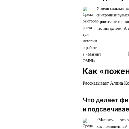
У меня сильная, в
синхронизируемся,
строится не тольк
что мы делаем. А
Как «пожен
Рассказывает Алина К
Что делает ф
и подсвечива
«Магнит» — это ог
как полноценный 