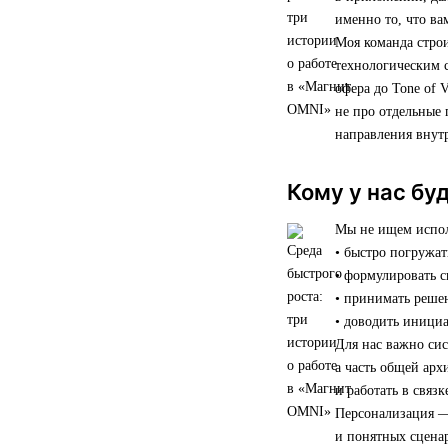
именно то, что ва
Моя команда строи
технологическим 
офера до Tone of 
не про отдельные 
направления внут
Кому у нас бу
Мы не ищем исполн
• быстро погружат
• формулировать 
• принимать реше
• доводить инициа
Для нас важно си
а часть общей арх
и работать в связ
Персонализация —
и понятных сценар