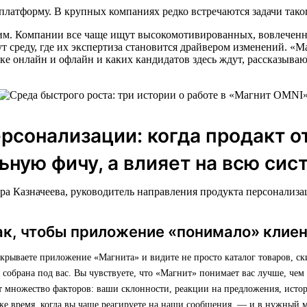
платформу. В крупных компаниях редко встречаются задачи тако
ним. Компании все чаще ищут высокомотивированных, вовлеченн
ут среду, где их экспертиза становится драйвером изменений. 
ке онлайн и офлайн и каких кандидатов здесь ждут, рассказыва
рсонализации: когда продакт о
льную фичу, а влияет на всю сис
ра Казначеева, руководитель направления продукта персонализ
ак, чтобы приложение «понимало» клие
ткрываете приложение «Магнита» и видите не просто каталог товаров, с
я собрана под вас. Вы чувствуете, что «Магнит» понимает вас лучше, чем
т множество факторов: ваши склонности, реакции на предложения, исто
же время, когда вы чаще реагируете на наши сообщения, — и в нужный 