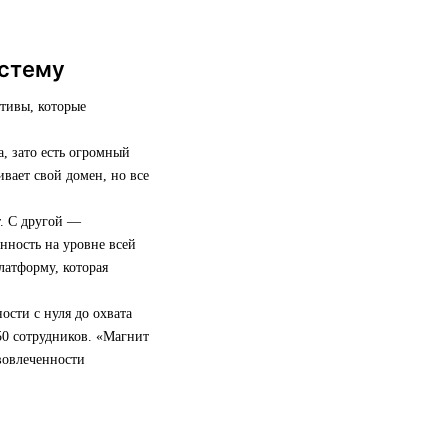
истему
ативы, которые
, зато есть огромный
вает свой домен, но все
т. С другой —
енность на уровне всей
латформу, которая
ости с нуля до охвата
50 сотрудников. «Магнит
 вовлеченности