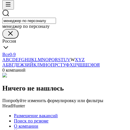
менеджер по персоналу
Россия
Все
0-9
A
B
C
D
E
F
G
H
I
J
K
L
M
N
O
P
Q
R
S
T
U
V
W
X
Y
Z
А
Б
В
Г
Д
Е
Ж
З
И
Й
К
Л
М
Н
О
П
Р
С
Т
У
Ф
Х
Ц
Ч
Ш
Щ
Э
Ю
Я
0 компаний
Ничего не нашлось
Попробуйте изменить формулировку или фильтры
HeadHunter
Размещение вакансий
Поиск по резюме
О компании