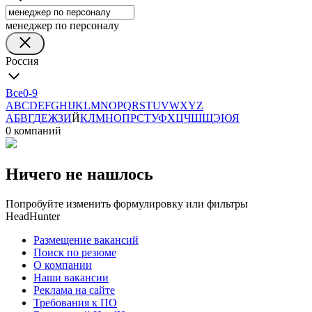
менеджер по персоналу
Россия
Все
0-9
A
B
C
D
E
F
G
H
I
J
K
L
M
N
O
P
Q
R
S
T
U
V
W
X
Y
Z
А
Б
В
Г
Д
Е
Ж
З
И
Й
К
Л
М
Н
О
П
Р
С
Т
У
Ф
Х
Ц
Ч
Ш
Щ
Э
Ю
Я
0 компаний
Ничего не нашлось
Попробуйте изменить формулировку или фильтры
HeadHunter
Размещение вакансий
Поиск по резюме
О компании
Наши вакансии
Реклама на сайте
Требования к ПО