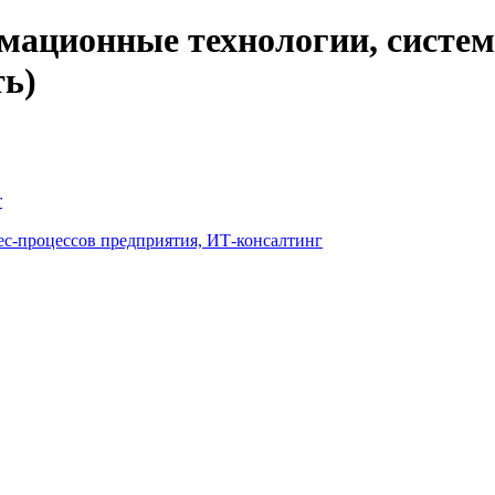
ационные технологии, системн
ь)
т
ес-процессов предприятия, ИТ-консалтинг