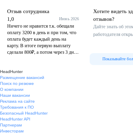
Отзыв сотрудника
Хотите видеть з
1,0
отзывов?
Июнь 2026
Ничего не нравится т.к. обещали
Дайте знать об эт
оплату 3200 в день и при том, что
работодателя откр
оплата будет каждый день на
карту. В итоге первую выплату
сделали 800₽, а потом через 3 дня
кое как мы с приятелем выбили из
Показывайте бо
них деньги, но не все)
HeadHunter
Размещение вакансий
Поиск по резюме
О компании
Наши вакансии
Реклама на сайте
Требования к ПО
Безопасный HeadHunter
HeadHunter API
Партнерам
Инвесторам