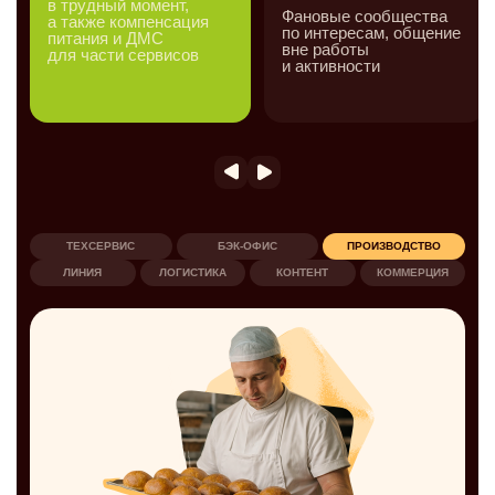
в трудный момент,
Фановые сообщества
а также компенсация
по интересам, общение
Бон
питания и ДМС
вне работы
про
для части сервисов
и активности
кеш
в б
ТЕХСЕРВИС
БЭК‑ОФИС
ПРОИЗВОДСТВО
ЛИНИЯ
ЛОГИСТИКА
КОНТЕНТ
КОММЕРЦИЯ