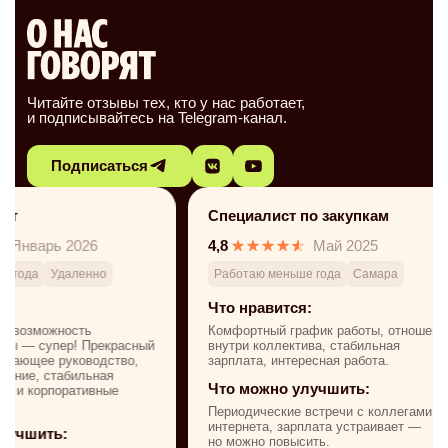
Читайте отзывы тех, кто у нас работает,
и подписывайтесь на Telegram-канал.
Подписаться
Специалист по закупкам
Руководител
4,8
Май 2025
4,5
Работаю меньше года
Самара
Работаю 3-5 ле
Что нравится:
Что нравится
Комфортный график работы, отношение
Нравится, что р
внутри коллектива, стабильная
и четкий график
зарплата, интересная работа.
на свою премию 
как она считаетс
Что можно улучшить:
Крутое начальн
и поддержка.
Периодические встречи с коллегами вне
интернета, зарплата устраивает —
Что можно у
но можно повысить.