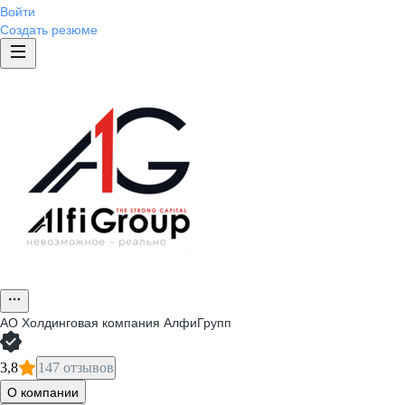
Войти
Создать резюме
АО
Холдинговая компания АлфиГрупп
3,8
147 отзывов
О компании