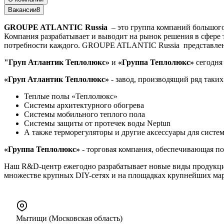
Вакансии
8
GROUPE
ATLANTIC
Russia
– это группа компаний большог
Компания разрабатывает и выводит на рынок решения в сфере
потребности каждого. GROUPE ATLANTIC Russia представле
"Груп Атлантик Теплолюкс»
и
«Группа Теплолюкс»
сегодня 
«Груп Атлантик Теплолюкс»
- завод, производящий ряд таких
Теплые полы «Теплолюкс»
Системы архитектурного обогрева
Системы мобильного теплого пола
Системы защиты от протечек воды Neptun
А также терморегуляторы и другие аксессуары для систем
«Группа Теплолюкс»
- торговая компания, обеспечивающая по
Наш R&D-центр ежегодно разрабатывает новые виды продукци
множестве крупных DIY-сетях и на площадках крупнейших мар
Мытищи (Московская область)