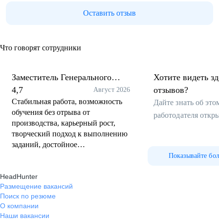
Оставить отзыв
Что говорят сотрудники
Заместитель Генерального
Хотите видеть з
директора по швейному
4,7
отзывов?
Август 2026
Стабильная работа, возможность
производству
Дайте знать об эт
обучения без отрыва от
работодателя откр
производства, карьерный рост,
творческий подход к выполнению
заданий, достойное
вознаграждение за труд.
Показывайте бо
HeadHunter
Размещение вакансий
Поиск по резюме
О компании
Наши вакансии