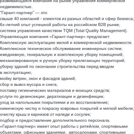
развивающаяся компания на рынке управления коммерческой
недвижимостью.
"Гарант-партнер" — это:
свыше 40 компаний - клиентов из разных областей и сфер бизнеса;
6х-летний опыт успешной работы на российском B2B рынке;
система управления качеством TQM (Total Quality Management).
Управляющая компания «Гарант-партнер» предлагает:
Комплексную эксплуатацию жилой и коммерческой недвижимости.
Комплексное техническое обслуживание инженерных систем;
ежедневную, генеральную и комплексную уборку помещений;
механизированную и ручную уборку прилегающих территорий;
уборку зданий по окончании строительства перед вводом
в эксплуатацию;
мойку витрин, окон и фасадов зданий;
сбор и вывоз мусора и снега;
поставку гигиенических материалов и моющих средств;
услуги по дезинсекции, дератизации и дезинфекции;
уход за напольными покрытиями и их восстановление;
химическую чистку и покраску ковровых покрытий и мягкой мебели;
очистку крыш и карнизов от наледи и сосулек;
подбор и предоставление дополнительного персонала.
«Гарант-партнер» имеет опыт работы с ритейлом, спортивными
объектами, офисными зданиями, автосалонами, спортивными