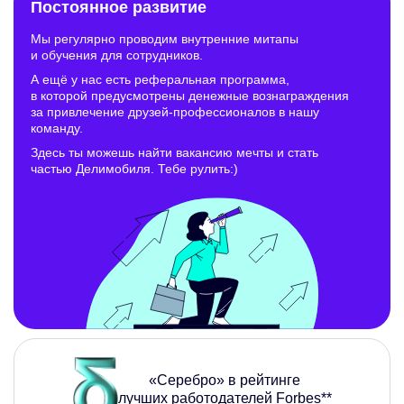
Постоянное развитие
Мы регулярно проводим внутренние митапы
и обучения для сотрудников.
А ещё у нас есть реферальная программа,
в которой предусмотрены денежные вознаграждения
за привлечение друзей-профессионалов в нашу
команду.
Здесь ты можешь найти вакансию мечты и стать
частью Делимобиля. Тебе рулить:)
«Cеребро» в рейтинге
лучших работодателей Forbes**