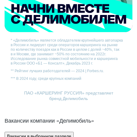
* «Делимобиль» является обладателем крупнейшего автопарка
в России и лидирует среди операторов каршеринга на рынке
по количеству поездок как в России в целом с долей ~40%, так
в и Москве, где занимает ~50% по состоянию на 2022г.
Исследование рынка совместной мобильности и каршеринга
в России ООО «Б1 — Консалт», Декабрь 2023 г.
** Рейтинг лучших работодателей — 2024 | Forbes.ru.
*** В 2024 году, среди крупных компаний
ПАО «КАРШЕРИНГ РУССИЯ» представляет
бренд Делимобиль
Вакансии компании «Делимобиль»
Вакансии в выбранном разделе