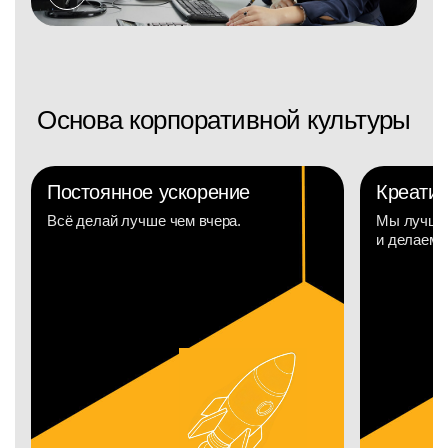
Основа корпоративной культуры
Постоянное ускорение
Креатив
Всё делай лучше чем вчера.
Мы лучшие
и делаем н