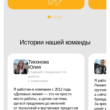
Истории нашей команды
Тихонова
Юлия
Старший специалист по
работе
Я работа
с клиентами
Линии» с
Я работаю в компании с 2012 года.
грузчика
«Деловые линии» — это не просто
а сейчас
место работы, а целая система,
бригадир
где всё продумано до мелочей:
За время
от технологий и внутренних процессов
ценят ин