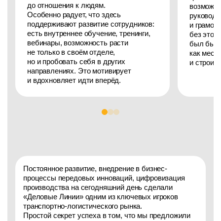
до отношения к людям.
возможно
Особенно радует, что здесь
руководи
поддерживают развитие сотрудников:
и грамот
есть внутреннее обучение, тренинги,
без этог
вебинары, возможность расти
был бы и
не только в своём отделе,
как мест
но и пробовать себя в других
и строить
направлениях. Это мотивирует
и вдохновляет идти вперёд.
Постоянное развитие, внедрение в бизнес-
процессы передовых инноваций, цифровизация
производства на сегодняшний день сделали
«Деловые Линии» одним из ключевых игроков
транспортно-логистического рынка.
Простой секрет успеха в том, что мы предложили