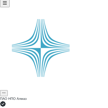
ПАО
НПО Алмаз