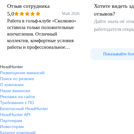
Отзыв сотрудника
Хотите видеть з
5,0
отзывов?
Май 2026
Работа в гольф-клубе «Сколково»
Дайте знать об эт
оставила только положительные
работодателя откр
впечатления. Отличный
коллектив, комфортные условия
работы и профессиональное
руководство. В компании ценят
Показывайте бо
сотрудников, поддерживают
HeadHunter
развитие и поддерживают
Размещение вакансий
высокий уровень сервиса.
Поиск по резюме
Благодарен за полученный опыт и
О компании
работу в сильной команде.
Наши вакансии
Реклама на сайте
Требования к ПО
Безопасный HeadHunter
HeadHunter API
Партнерам
Инвесторам
Каталог компаний