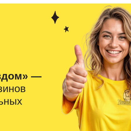
вдом» —
зинов
ьных