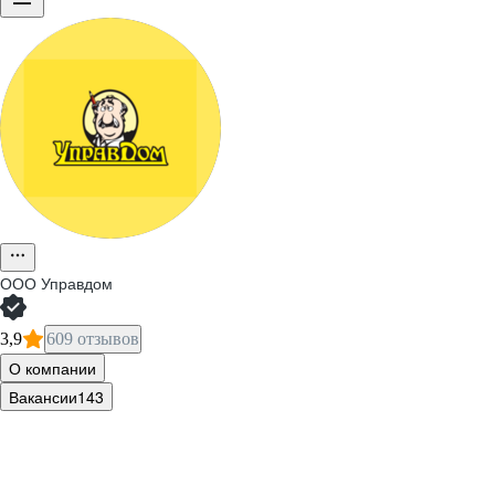
ООО
Управдом
3,9
609 отзывов
О компании
Вакансии
143