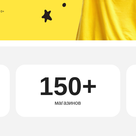
0+
150+
магазинов