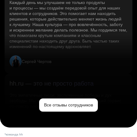
Каждый день мы улучшаем не только продукты
и процессы — мы создаём передовой опыт для наших
клиентов и сотрудников. Это помогает нам находить
решения, которые действительно меняют жизнь людей
к лучшему. Наша культура — про вовлечённость, заботу
и искреннее желание делать полезное. Мы гордимся тем,
что помогаем крутым компаниям и классным
специалистам находить друг друга. Быть частью таких
изменений по‑настоящему вдохновляет.
Сергей Чертов
hh.ru — это не просто работа
Это эмпатичные люди, заслуженные победы и дух
свободы. Мы помогаем миру и создаём лучший сервис
Все отзывы сотрудников
по поиску работы в стране.
Ольга Емельянова
*команда hh