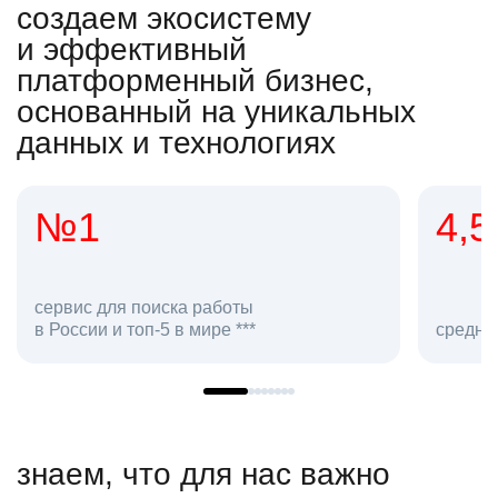
создаем экосистему
и эффективный
платформенный бизнес,
основанный на уникальных
данных и технологиях
4,5
2
сотр
средняя оценка hh.ru как работодателя **
в hh.
знаем, что для нас важно