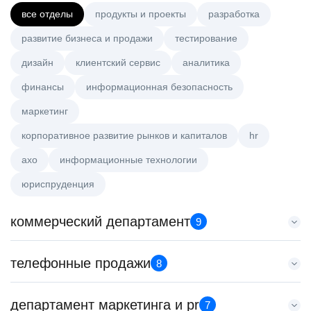
все отделы
продукты и проекты
разработка
развитие бизнеса и продажи
тестирование
дизайн
клиентский сервис
аналитика
финансы
информационная безопасность
маркетинг
корпоративное развитие рынков и капиталов
hr
axo
информационные технологии
юриспруденция
коммерческий департамент
9
Key Account Manager (EdTech)
телефонные продажи
8
HeadHunter::Коммерческий департамент
вчера
Менеджер по продажам в сегменте малого и среднего
департамент маркетинга и pr
150000 ₽
7