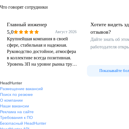
Что говорят сотрудники
Главный инженер
Хотите видеть з
5,0
отзывов?
Август 2026
Крупнейшая компания в своей
Дайте знать об эт
сфере, стабильная и надежная.
работодателя откр
Руководство достойное, атмосфера
в коллективе всегда позитивная.
Уровень ЗП на уровне рынка труда
по регионам. Приятные условия
Показывайте бо
труда, своевременная и прозрачная
HeadHunter
система оплаты, есть премии.
Размещение вакансий
Работаю в данной компании 5й
Поиск по резюме
год, что является моим рекордом за
О компании
почти 30ти летний стаж работы.
Наши вакансии
Постоянное развитие и карьерный
Реклама на сайте
рост присутствует.
Требования к ПО
Безопасный HeadHunter