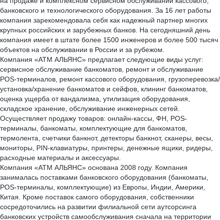
на продаже и комплексном сервисном обслуживании кассового,
банковского и технологического оборудования. За 16 лет работы
компания зарекомендовала себя как надежный партнер многих
крупных российских и зарубежных банков. На сегодняшний день
компания имеет в штате более 1500 инженеров и более 500 тысяч
объектов на обслуживании в России и за рубежом.
Компания «АТМ АЛЬЯНС» предлагает следующие виды услуг:
сервисное обслуживание банкоматов, ремонт и обслуживание
POS-терминалов, ремонт кассового оборудования, грузоперевозка/
установка/хранение банкоматов и сейфов, клининг банкоматов,
оценка ущерба от вандализма, утилизация оборудования,
складское хранение, обслуживание инженерных сетей.
Осуществляет продажу товаров: онлайн-кассы, ФН, POS-
терминалы, банкоматы, комплектующие для банкоматов,
термолента, счетчики банкнот, детекторы банкнот, сканеры, весы,
мониторы, PIN-клавиатуры, принтеры, денежные ящики, ридеры,
расходные материалы и аксессуары.
Компания «АТМ АЛЬЯНС» основана 2008 году. Компания
занималась поставками банковского оборудования (банкоматы,
POS-терминалы, комплектующие) из Европы, Индии, Америки,
Китая. Кроме поставок самого оборудования, собственники
сосредоточились на развитии филиальной сети аутсорсинга
банковских устройств самообслуживания сначала на территории