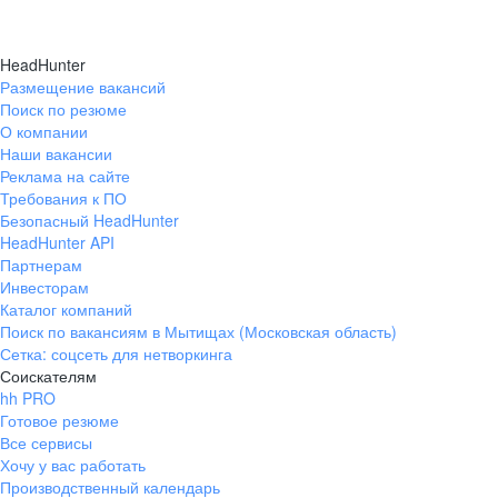
было ни минуты.
задачи интересны
HeadHunter
просто супер: вс
Размещение вакансий
помогут. Руковод
Поиск по резюме
а атмосфера в ко
О компании
позитивная. Быст
Наши вакансии
работу благодар
Реклама на сайте
адаптации. Одно
Требования к ПО
Безопасный HeadHunter
рекомендую дан
HeadHunter API
тем, кто ищет ст
Партнерам
комфортную рабо
Инвесторам
Каталог компаний
Поиск по вакансиям в Мытищах (Московская область)
Сетка: соцсеть для нетворкинга
Соискателям
hh PRO
Готовое резюме
Все сервисы
Хочу у вас работать
Производственный календарь