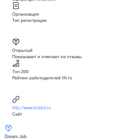
Организация
Забота
Тип регистрации
и поддержка
Мы ценим мнение наших сотрудников и создаём
Открытый
комфортные условия для работы, независимо
Показывает и отвечает на отзывы
от их должности и местонахождения.
Мы поддерживаем наших коллег в трудных
ситуациях, а в случае переезда в другой город
Топ-200
помогаем найти им подходящее рабочее место
Рейтинг работодателей hh.ru
внутри компании с учётом их предпочтений.
http://www.bristol.ru
Сайт
Dream Job